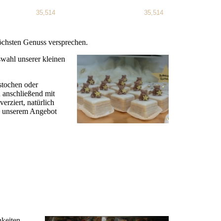
35,514
35,514
öchsten Genuss versprechen.
swahl unserer kleinen
stochen oder
d anschließend mit
erziert, natürlich
 in unserem Angebot
hkeiten