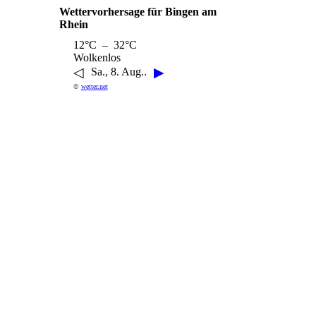
Wettervorhersage für Bingen am
Rhein
12°C – 32°C
Wolkenlos
◁
▶
Sa., 8. Aug..
©
wetter.net