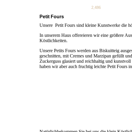
2,486
Petit Fours
Unsere Petit Fours sind kleine Kunstwerke die h
In unserem Haus offereieren wir eine größere Au
Köstlichkeiten.
Unsere Petits Fours werden aus Biskuitteig ausge
geschnitten, mit Cremes und Marzipan gefüllt un
Zuckerguss glasiert und reichhaltig und kunstvoll v
haben wir aber auch fruchtig leichte Petit Fours
Natürlichbekommen Sie bei uns die klein Köstlic